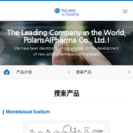
The Leading Company in the World,
PolarisAIPharma Co., Ltd.!
We have been devoting to all our energies to the development
of new active pharmaceutical ingredient
产品介绍
搜索产品
搜索产品
Montelukast Sodium