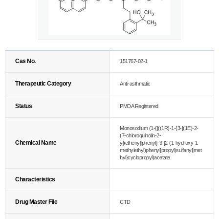
Cas No.
151767-02-1
Therapeutic Category
Anti-asthmatic
Status
PMDA Registered
Monosodium (1-{[((1R)-1-{3-[(1E)-2-
(7-chloroquinolin-2-
Chemical Name
yl)ethenyl]phenyl}-3-[2-(1-hydroxy-1-
methylethyl)phenyl]propyl)sulfanyl]met
hyl}cyclopropyl)acetate
Characteristics
Drug Master File
CTD