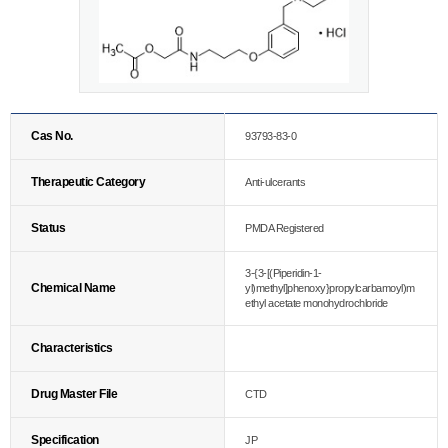
Cas No.
93793-83-0
Therapeutic Category
Anti-ulcerants
Status
PMDA Registered
3-{3-[(Piperidin-1-
Chemical Name
yl)methyl]phenoxy}propylcarbamoyl)m
ethyl acetate monohydrochloride
Characteristics
Drug Master File
CTD
Specification
JP