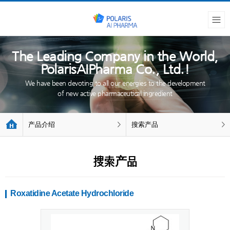
The Leading Company in the World,
PolarisAIPharma Co., Ltd.!
We have been devoting to all our energies to the development
of new active pharmaceutical ingredient
产品介绍
搜索产品
搜索产品
Roxatidine Acetate Hydrochloride