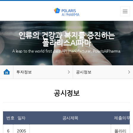
인류의 건강과 복지를 증진하는
폴라리스AI파마
A leap to the world first class API manufacturer, PolarisAIPharma.
투자정보
공시정보
공시정보
번호
일자
공시제목
제출의무
6
2005
폴라리