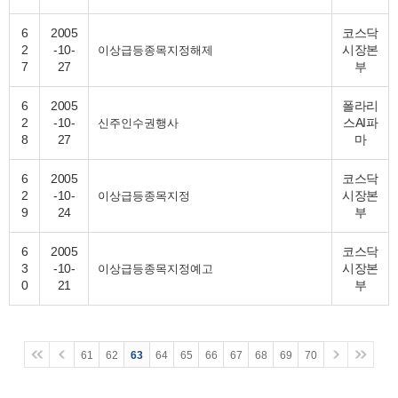
6
2005
코스닥
2
-10-
시장본
이상급등종목지정해제
7
27
부
6
2005
폴라리
2
-10-
스AI파
신주인수권행사
8
27
마
6
2005
코스닥
2
-10-
시장본
이상급등종목지정
9
24
부
6
2005
코스닥
3
-10-
시장본
이상급등종목지정예고
0
21
부
61
62
63
64
65
66
67
68
69
70