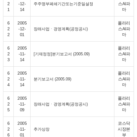
2
-12-
스AI파
주주명부폐쇄기간또는기준일설정
1
14
마
6
2005
폴라리
2
-12-
스AI파
장래사업ㆍ경영계획(공정공시)
2
01
마
6
2005
폴라리
2
-11-
스AI파
[기재정정]분기보고서 (2005.09)
3
14
마
6
2005
폴라리
2
-11-
스AI파
분기보고서 (2005.09)
4
14
마
6
2005
폴라리
2
-11-
스AI파
장래사업ㆍ경영계획(공정공시)
5
09
마
6
2005
코스닥
2
-11-
시장본
추가상장
6
01
부