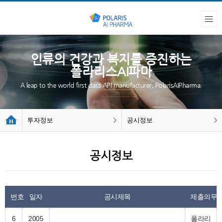
인류의 건강과 복지를 증진하는
폴라리스AI파마
A leap to the world first class API manufacturer, PolarisAIPharma.
투자정보
공시정보
공시정보
번호
일자
공시제목
제출의무
6
2005
폴라리