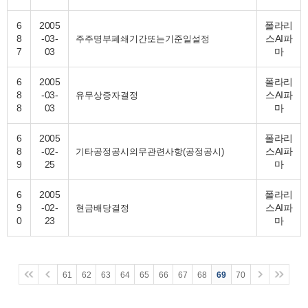
6
2005
폴라리
8
-03-
스AI파
주주명부폐쇄기간또는기준일설정
7
03
마
6
2005
폴라리
8
-03-
스AI파
유무상증자결정
8
03
마
6
2005
폴라리
8
-02-
스AI파
기타공정공시의무관련사항(공정공시)
9
25
마
6
2005
폴라리
9
-02-
스AI파
현금배당결정
0
23
마
61
62
63
64
65
66
67
68
69
70