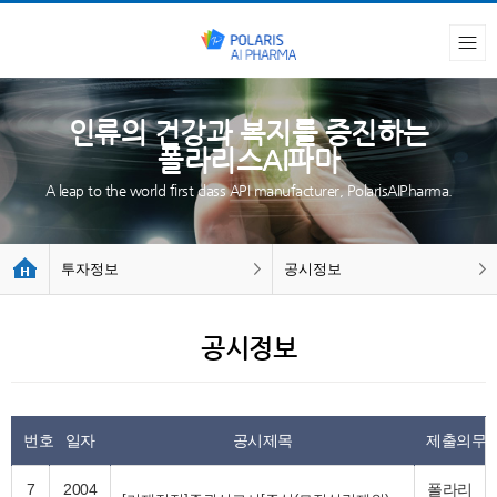
인류의 건강과 복지를 증진하는
폴라리스AI파마
A leap to the world first class API manufacturer, PolarisAIPharma.
투자정보
공시정보
공시정보
번호
일자
공시제목
제출의무
7
2004
폴라리