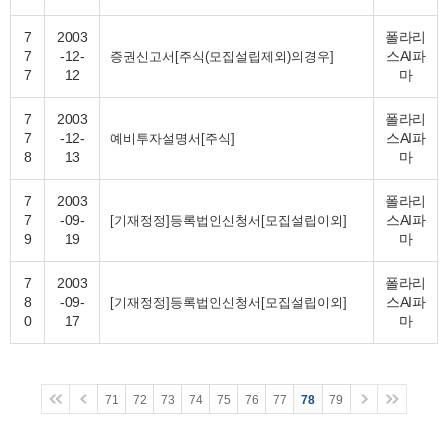
7
2003
폴라리
7
-12-
스AI파
증권신고서[주식(모집설립제외)의경우]
7
12
마
7
2003
폴라리
7
-12-
스AI파
예비투자설명서[주식]
8
13
마
7
2003
폴라리
7
-09-
스AI파
[기재정정]등록법인신청서[모집설립이외]
9
19
마
7
2003
폴라리
8
-09-
스AI파
[기재정정]등록법인신청서[모집설립이외]
0
17
마
71
72
73
74
75
76
77
78
79