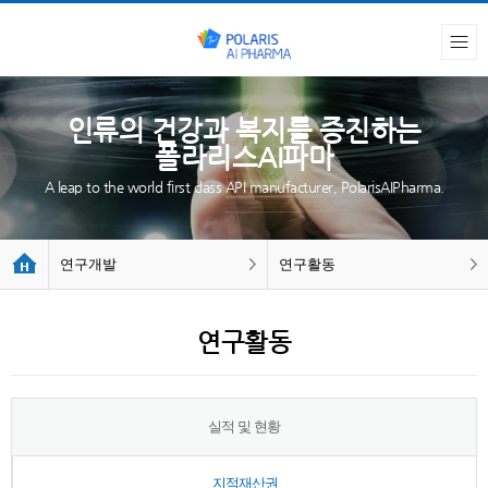
인류의 건강과 복지를 증진하는
폴라리스AI파마
A leap to the world first class API manufacturer, PolarisAIPharma.
연구개발
연구활동
연구활동
실적 및 현황
지적재산권