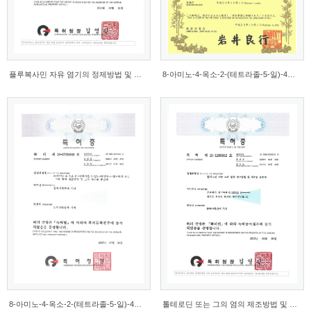
플루복사민 자유 염기의 정제방법 및 이를 이용한 고...
8-아미노-4-옥소-2-(테트라졸-5-일)-4에이치-1-벤조피란 ...
8-아미노-4-옥소-2-(테트라졸-5-일)-4에이치-1-벤조피란 ...
톨테로딘 또는 그의 염의 제조방법 및 제조용 중간체 (...