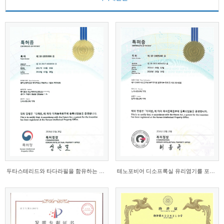
두타스테리드와 타다라필을 함유하는 속효성 복합정...
테노포비어 디소프록실 유리염기를 포함하는 정제 및 ...