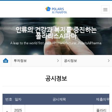
인류의 건강과 복지를 증진하는
폴라리스AI파마
A leap to the world first class API manufacturer, PolarisAIPharma.
투자정보
공시정보
공시정보
번호
일자
공시제목
제출의무
2025
폴라리