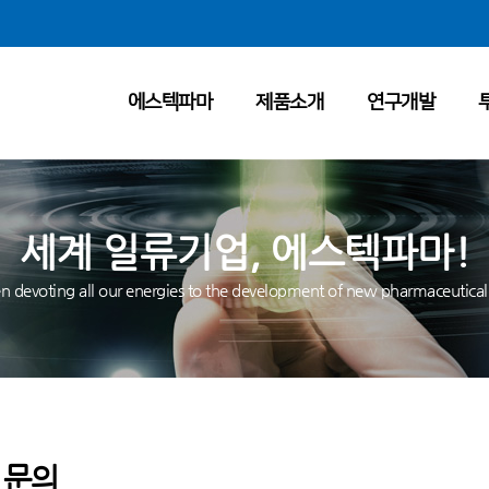
에스텍파마
제품소개
연구개발
세계 일류기업, 에스텍파마!
 devoting all our energies to the development of new pharmaceutical
 문의