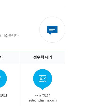
드리겠습니다.
자
정우혁 대리
-1011
wh7791@
estechpharma.com